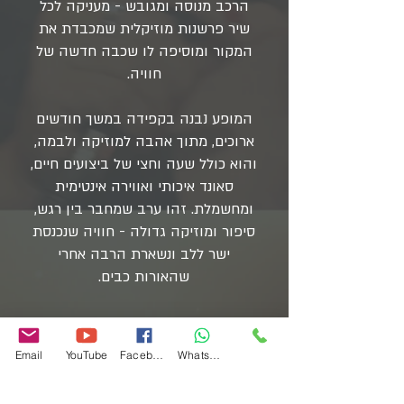
הרכב מנוסה ומגובש - מעניקה לכל
שיר פרשנות מוזיקלית שמכבדת את
המקור ומוסיפה לו שכבה חדשה של
חוויה.
המופע נבנה בקפידה במשך חודשים
ארוכים, מתוך אהבה למוזיקה ולבמה,
והוא כולל שעה וחצי של ביצועים חיים,
סאונד איכותי ואווירה אינטימית
ומחשמלת. זהו ערב שמחבר בין רגש,
סיפור ומוזיקה גדולה - חוויה שנכנסת
ישר ללב ונשארת הרבה אחרי
שהאורות כבים.
להזמנות ולקבלת פלייליסט עדכני של
ההרכב שלחו ווצאפ או התקשרו אלינו
Email
YouTube
Facebook
WhatsApp
אלינו ונתחיל במסיבה:
דיין הפקות:
050-5342778
או למשרד: