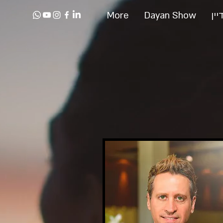
יין
Dayan Show
More