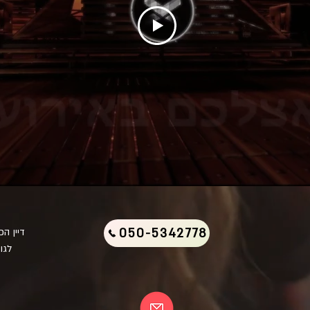
050-5342778
דיין ה
לגו