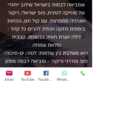
שמביאה לבמות בישראל שילוב ייחודי
של מוזיקה לטינית, פופ ישראלי, ריקוד
ואנרגיה מתפרצת. עם קול חם, נוכחות
בימתית חזקה ויכולת להרים כל קהל -
לילה יוצרת חוויה צבעונית, קצבית
ומלאת שמחה.
היא משלבת בין עולמות: לטיני, ים‑תיכוני,
פופ מודרני וריקוד - ומביאה לבמה מופע
שמרגיש כמו חגיגה אחת גדולה.
סגנון מוזיקלי 🎶
Email
YouTube
Facebook
WhatsApp
לילה משלבת בין:
לטיני מודרני
פופ ישראלי
רגאטון קליל
מוזיקה קצבית לריקוד
שירים מקוריים + קאברים מוכרים