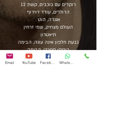
רוקדים עם כוכבים, קשת 12
הדולרים, עודד דוידוף
אננדה, הוט
העולם מצחיק, שמי זרחין
תיאטרון
גבעת חלפון אינה עונה, הבימה
בוסתן ספרדי, הבימה
שיחה עם הברמן
Email
YouTube
Facebook
WhatsApp
מיקה שלי והבימה.