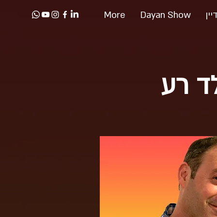
יין
Dayan Show
More
לד רע