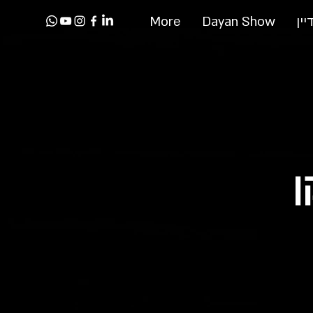
יין
Dayan Show
More
ן