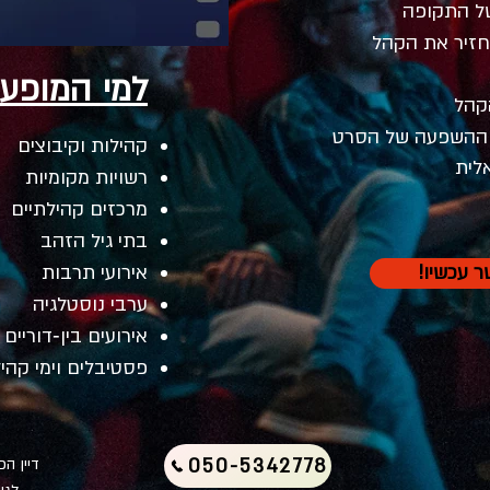
של התקופה
חזיר את הקהל
למי המופע
קהל
 ההשפעה של הסרט
קהילות וקיבוצים
לית
רשויות מקומיות
מרכזים קהילתיים
בתי גיל הזהב
ר עכשיו!
אירועי תרבות
ערבי נוסטלגיה
אירועים בין‑דוריים
פסטיבלים וימי קהי
050-5342778
דיין ה