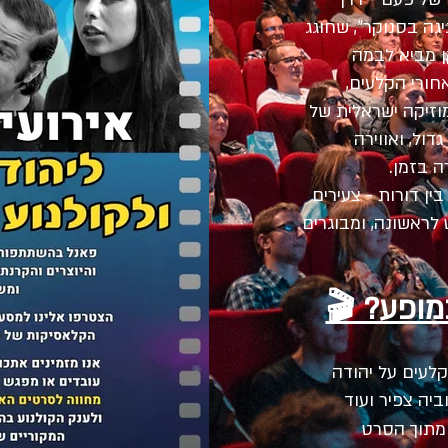
גה בסנוקר”, שחוגג
קן מביא לבמה
חורי הקלעים,
וזיקה ישראלית של
הומור גדול, ואווירה
 בזמן.
ין דורות - צעירים
לראשונה, ומבוגרים
מופע? 🎬
קלעים על יהודה
ביה צפיר ועוד
 מתוך הסרט