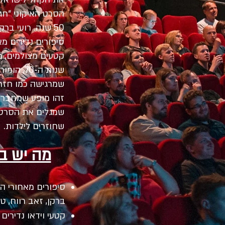
הסרט האיקוני “חגי
50 שנה. רועי בר
סיפורים נדירים מא
קטעים מצולמים, מ
שנות ה‑70, 
שמרגישה כמו חזרה
זהו מופע שמחבר ב
שמגלים את הסרט 
שחוזרים לילדות.
מה יש ב
סיפורים מאחורי ה
ברקן, זאב רווח, טו
קטעי וידאו נדירים