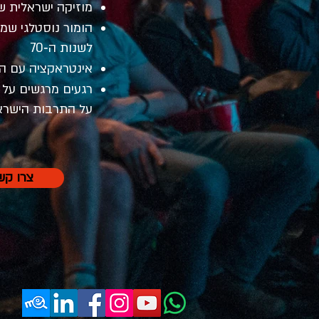
מוזיקה ישראלית 
הומור נוסטלגי שמ
לשנות ה‑70
אינטראקציה עם ה
רגעים מרגשים על
על התרבות הישרא
צרו קש