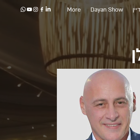
יין
Dayan Show
More
ן