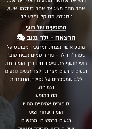
רועי יצר שלושה מופעים מצליחים, שכל
אחד מהם מציג צד אחר בעולמו: אישי,
נוסטלגי, מוזיקלי ומלא לב.
המופעים של רועי
הרצאה - ילד גנוב 🎭
מופע אישי, מצחיק ומרגש המבוסס על
ספרו “הדילר - סוחר סמים מבית טוב”.
רועי חושף את סיפור חייו דרך הומור חד,
רגעים קורעים מצחוק, לצד רגעים נוגעים
ללב שמספרים על נפילה, התבגרות
וצמיחה.
מה במופע:
סיפורים אמיתיים מחייו
הומור שחור וציני
רגעים דרמטיים ומרגשים
שילוב וידאו, מוזיקה ותנועה