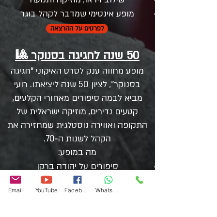
מופע אינטימי שמדבר לקהל בוגר
לפרטים על ההרצאה
50 שנה לחגיגה בסנוקר 🎱
מופע מחווה ענק לסרט האיקוני “חגיגה
בסנוקר”, לציון 50 שנה ליציאתו. רועי
מביא לבמה סיפורים מאחורי הקלעים,
קטעים נדירים, מוזיקה ישראלית של
התקופה ואווירה נוסטלגית שמחזירה את
הקהל לשנות ה‑70.
מה במופע:
סיפורים על יהודה ברקן
קטעים מתוך הסרט
Email
YouTube
Facebook
WhatsApp
מוזיקה ישראלית של פעם ו
הומור נוסטלגי
אינטראקציה עם הקהל